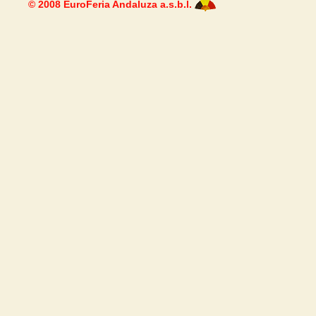
© 2008 EuroFeria Andaluza a.s.b.l.
Worth
Casi
Paris Sport
Meilleur 
Casino En L
Casi
Casi
Casino E