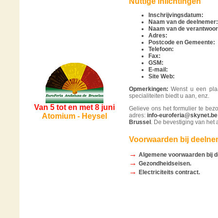
Nuttige inlichtingen
Inschrijvingsdatum:
Naam van de deelnemer:
Naam van de verantwoorde
Adres:
Postcode en Gemeente:
Telefoon:
Fax:
GSM:
E-mail:
Site Web:
Opmerkingen:
Wenst u een plaat
specialiteiten biedt u aan, enz.
Van 5 tot en met 8 juni
Gelieve ons het formulier te bez
Atomium - Heysel
adres:
info-euroferia@skynet.be
Brussel
. De bevestiging van het 
Voorwaarden bij deelne
→
Algemene voorwaarden bij 
→
Gezondheidseisen.
→
Electriciteits contract.