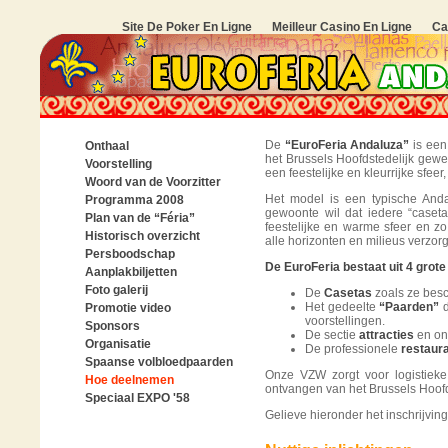
Site De Poker En Ligne
Meilleur Casino En Ligne
Ca
De
“EuroFeria Andaluza”
is een
Onthaal
het Brussels Hoofdstedelijk gewe
Voorstelling
een feestelijke en kleurrijke sfee
Woord van de Voorzitter
Het model is een typische And
Programma 2008
gewoonte wil dat iedere “caseta”
Plan van de “Féria”
feestelijke en warme sfeer en zo
Historisch overzicht
alle horizonten en milieus verzorg
Persboodschap
De EuroFeria bestaat uit 4 grot
Aanplakbiljetten
Foto galerij
De
Casetas
zoals ze besc
Het gedeelte
“Paarden”
d
Promotie video
voorstellingen.
Sponsors
De sectie
attracties
en on
Organisatie
De professionele
restaur
Spaanse volbloedpaarden
Onze VZW zorgt voor logistieke
Hoe deelnemen
ontvangen van het Brussels Hoof
Speciaal EXPO '58
Gelieve hieronder het inschrijving