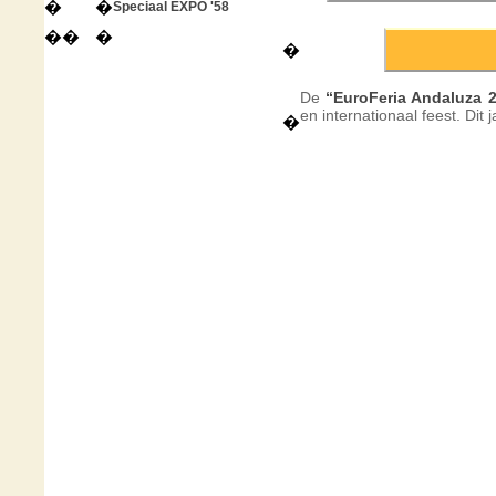
�
�
Speciaal EXPO '58
�
�
�
�
De
“EuroFeria Andaluza 
en internationaal feest. Di
�