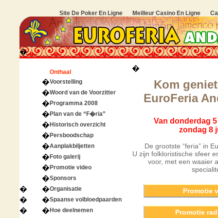
Site De Poker En Ligne
Meilleur Casino En Ligne
Ca
�
�
Onthaal
�
Kom geniet
Voorstelling
�
Woord van de Voorzitter
EuroFeria An
�
Programma 2008
�
Plan van de “F�ria”
Van donderdag 5 
�
Historisch overzicht
zondag 8 ju
�
Persboodschap
�
De grootste “feria” in E
Aanplakbiljetten
U zijn folkloristische sfeer
�
Foto galerij
voor, met een waaier 
�
Promotie video
specialit
�
Sponsors
�
�
Organisatie
Promotie 
�
�
Spaanse volbloedpaarden
�
�
Hoe deelnemen
Promotie rad