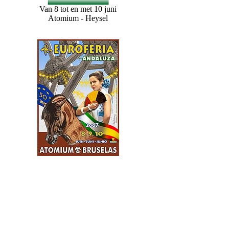
Van 8 tot en met 10 juni
Atomium - Heysel