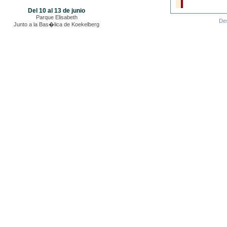
Del 10 al 13 de junio
Parque Elisabeth
Des
Junto a la Bas�lica de Koekelberg