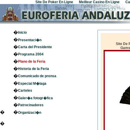
Site De Poker En Ligne
Meilleur Casino En Ligne
Ca
�
Inicio
�
Presentaci�n
�
Carta del Presidente
�
Programa 2004
�
Plano de la Feria
�
Historia de la Feria
�
Comunicado de prensa
�
Especial M�laga
�
Carteles
�
Galer�a fotogr�fica
�
Patrocinadores
�
�
Organizaci�n
�