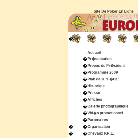
Site De Poker En Ligne
�
Accueil
�
Pr�sentation
�
Propos du Pr�sident
�
Programme 2009
�
Plan de la “F�ria”
�
Historique
�
Presse
�
Affiches
�
Galerie photographique
�
Vid�o promotionnel
�
Partenaires
�
�
Organisation
�
�
Chevaux P.R.E.