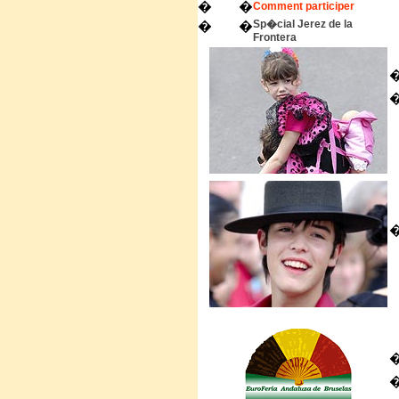
�
�
Comment participer
Sp�cial Jerez de la
�
�
Frontera