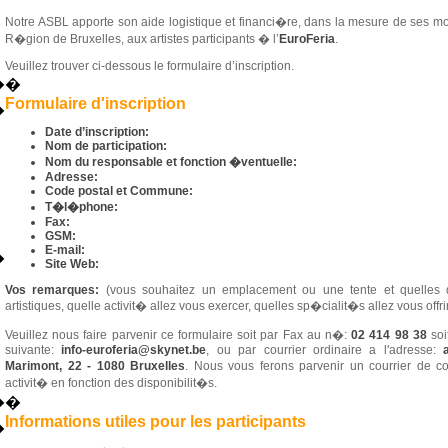
Notre ASBL apporte son aide logistique et financi�re, dans la mesure de ses m
R�gion de Bruxelles, aux artistes participants � l’
EuroFeria
.
Veuillez trouver ci-dessous le formulaire d’inscription.
�
�
Formulaire d'inscription
�
Date d’inscription:
Nom de participation:
Nom du responsable et fonction �ventuelle:
Adresse:
Code postal et Commune:
T�l�phone:
Fax:
GSM:
E-mail:
�
Site Web:
Vos remarques:
(vous souhaitez un emplacement ou une tente et quelles 
artistiques, quelle activit� allez vous exercer, quelles sp�cialit�s allez vous offrir,
Veuillez nous faire parvenir ce formulaire soit par Fax au n�:
02 414 98 38
soi
suivante:
info-euroferia@skynet.be
, ou par courrier ordinaire a l'adresse:
Marimont, 22 - 1080 Bruxelles
. Nous vous ferons parvenir un courrier de co
activit� en fonction des disponibilit�s.
�
�
Informations utiles pour les participants
�