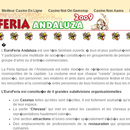
Meilleur Casino En Ligne
Casino Not On Gamstop
Casino Non Aams
�
L’
EuroFeria Andaluza
est une f�te familiale ouverte � tous et plus particuli�r
Y participent une multitude de soci�t�s constitu�es en groupements de personnes
groupe d’amis ou d’entit�s commerciales.
La Feria typique de l’Andalousie est notre mod�le de r�f�rence quoique adap
cosmopolites de la capitale. La coutume veut que chaque “caseta” (espace pa
associ�s, son personnel, ses relations et amis dans une ambiance festive et chal
les rencontres et la convivialit� entre personnes de tous horizons et de tous les m
L’EuroFeria est constitu�e de 4 grandes subdivisions organisationnelles
:
Les
Casetas
telles qu’elles sont d�crites. Il est fortement souhait� qu’
de leur espace.
La partie “
Chevaux
” qui met en valeur les cavaliers et les chevaux 
repr�sentations hautement color�s.
Une section
attractions
et loisirs orient�e sp�cialement d�di�e aux enf
Des emplacements de professionnels de la
restauration
qui propose
culinaires.