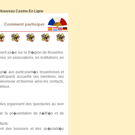
Nouveau Casino En Ligne
Comment participer
ement ax�e sur la R�gion de Bruxelles.
, en associations, en institutions, en
t� aux particularit�s bruxelloises et
rticipant) accueille ses membres, ses
eureuse et favorise ainsi les contacts,
ilieux.
elles organisent des spectacles au sein
par la pr�sentation de d�fil�s et de
ants.
nt des boissons et des sp�cialit�s