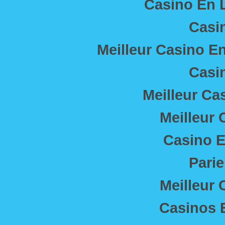
Casino En L
Casi
Meilleur Casino E
Casi
Meilleur Ca
Meilleur 
Casino E
Parie
Meilleur 
Casinos 