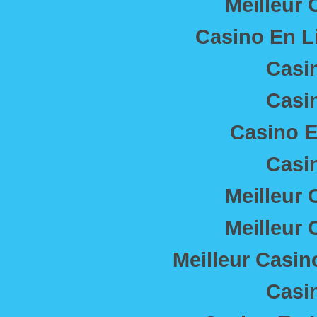
Meilleur 
Casino En L
Casi
Casi
Casino E
Casi
Meilleur 
Meilleur 
Meilleur Casin
Casi