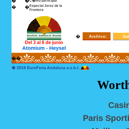
�
�
C�mo participar
Especial Jerez de la
�
�
Frontera
�
Archivo:
Gal
Del 3 al 6 de junio
Atomium - Heysel
�
�
� 2010 EuroFeria Andaluza a.s.b.l.
Worth
Casi
Paris Sport