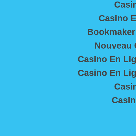
Casi
Casino E
Bookmaker 
Nouveau 
Casino En Lig
Casino En Lig
Casi
Casin