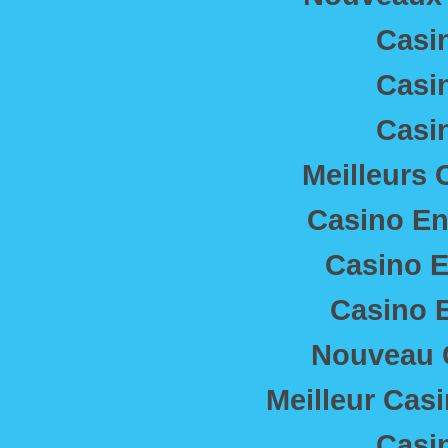
Casi
Casi
Casi
Meilleurs
Casino En
Casino E
Casino E
Nouveau 
Meilleur Cas
Casi