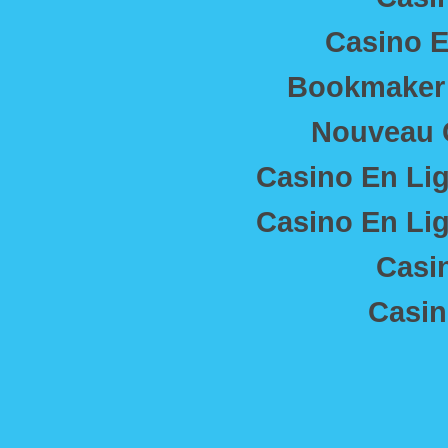
Casino E
Bookmaker 
Nouveau 
Casino En Lig
Casino En Lig
Casi
Casin