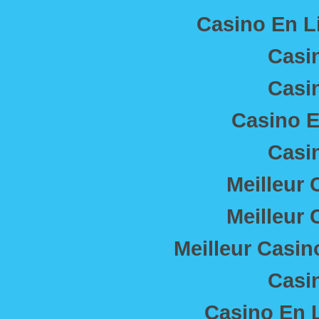
Casino En L
Casi
Casi
Casino E
Casi
Meilleur 
Meilleur 
Meilleur Casin
Casi
Casino En L