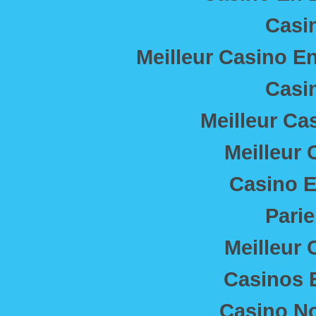
Casi
Meilleur Casino E
Casi
Meilleur Ca
Meilleur 
Casino E
Parie
Meilleur 
Casinos 
Casino N