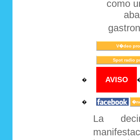
como u
aba
gastro
V�deo pro
Spot radio 
AVISO
�
�
�ne
La deci
manifestac