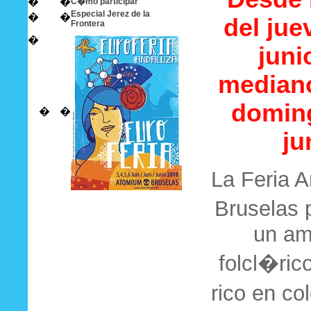
�
�
C�mo participar
Especial Jerez de la
�
�
del jue
Frontera
�
juni
median
domin
�
�
ju
La Feria 
Bruselas
un am
folcl�rico
rico en co