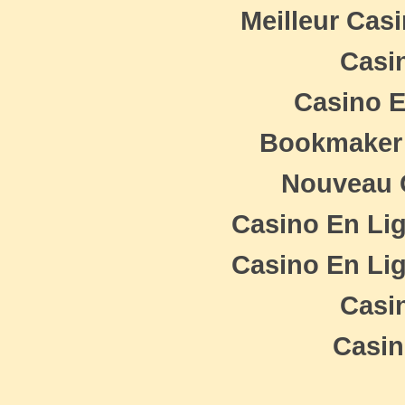
Meilleur Cas
Casi
Casino E
Bookmaker 
Nouveau 
Casino En Lig
Casino En Lig
Casi
Casin