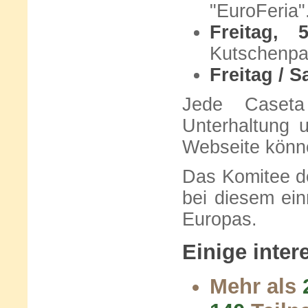
"EuroFeria"
Freitag,
Kutschenpa
Freitag / 
Jede Caseta
Unterhaltung u
Webseite könne
Das Komitee de
bei diesem ei
Europas.
Einige inter
Mehr als