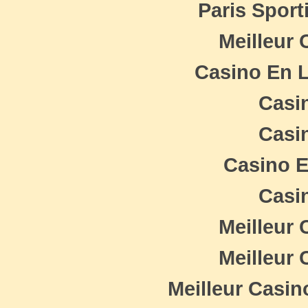
Paris Sport
Meilleur 
Casino En L
Casi
Casi
Casino E
Casi
Meilleur 
Meilleur 
Meilleur Casin