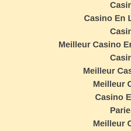
Casi
Casino En L
Casi
Meilleur Casino E
Casi
Meilleur Ca
Meilleur 
Casino E
Parie
Meilleur 