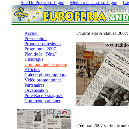
Site De Poker En Ligne
Meilleur Casino En Ligne
Ca
Accueil
L'EuroFeria Andaluza 2007: 1
Présentation
Propos du Président
Programme 2007
Plan de la “Féria”
Historique
Communiqué de presse
Affiches
Galerie photographique
Vidéo promotionnel
Partenaires
Organisation
Pure Race Espagnole
Comment participer
L'édition 2007 s'articule aut