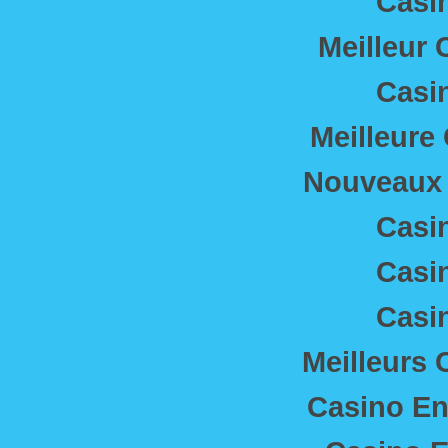
Casi
Meilleur 
Casi
Meilleure
Nouveaux 
Casi
Casi
Casi
Meilleurs
Casino En