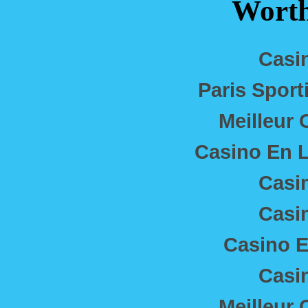
Worth
Casi
Paris Sport
Meilleur 
Casino En L
Casi
Casi
Casino E
Casi
Meilleur 