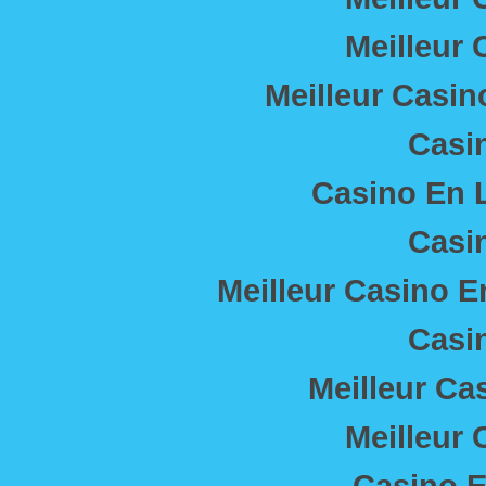
Meilleur 
Meilleur Casin
Casi
Casino En L
Casi
Meilleur Casino E
Casi
Meilleur Ca
Meilleur 
Casino E