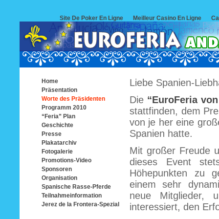
Site De Poker En Ligne
Meilleur Casino En Ligne
Ca
Liebe Spanien-Liebh
Home
Präsentation
Die
“EuroFeria von
Worte des Präsidenten
Programm 2010
stattfinden, dem Pr
“Feria” Plan
von je her eine groß
Geschichte
Spanien hatte.
Presse
Plakatarchiv
Mit großer Freude u
Fotogalerie
dieses Event stet
Promotions-Video
Sponsoren
Höhepunkten zu ge
Organisation
einem sehr dynami
Spanische Rasse-Pferde
neue Mitglieder, 
Teilnahmeinformation
Jerez de la Frontera-Spezial
interessiert, den Er