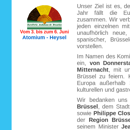
Unser Ziel ist es, 
Jahr fällt die Eu
zusammen. Wir verbe
jeden einzelnen mit
Vom 3. bis zum 6. Juni
unaufhörlich neue,
Atomium - Heysel
spanischer, Brüssel
vorstellen.
Im Namen des Komit
ein,
von Donnerst
Mitternacht
, mit u
Brüssel zu feiern.
Europa außerhalb S
kulturellen und gas
Wir bedanken uns 
Brüssel
, dem Stad
sowie
Philippe Clo
der
Region Brüsse
seinem Minister
Je