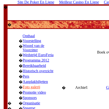
Site De Poker En Ligne
Meilleur Casino En Ligne
Ca
�
�
Onthaal
Voorstelling
�
Woord van de
�
Voorzitter
Boek ov
Wedstrijd EuroFeria
�
Programma 2012
�
Bereikbaarheid
�
Historisch overzicht
�
Pers
�
Aanplakbiljetten
�
Foto galerij
�
Archief:
G
�
Promotie video
�
Sponsors
�
Organisatie
�
�
Spaanse
�
�