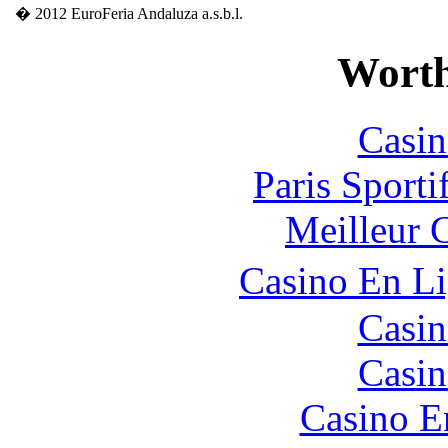
� 2012 EuroFeria Andaluza a.s.b.l.
Worth
Casin
Paris Sport
Meilleur 
Casino En L
Casin
Casin
Casino E