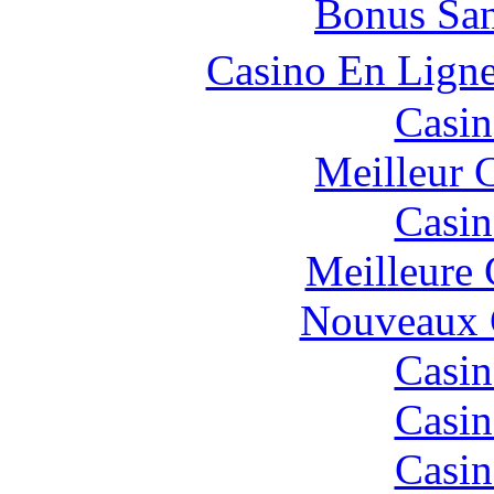
Bonus San
Casino En Lig
Casin
Meilleur 
Casin
Meilleure 
Nouveaux 
Casin
Casin
Casin