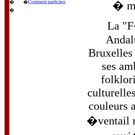
Comment participer
� mi
�
�
�
La "F
Andal
Bruxelles
ses am
folklor
culturelle
couleurs a
�ventail m