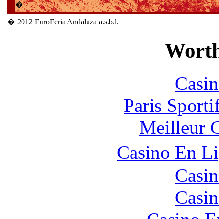
�
� 2012 EuroFeria Andaluza a.s.b.l.
Worth
Casin
Paris Sport
Meilleur 
Casino En L
Casin
Casin