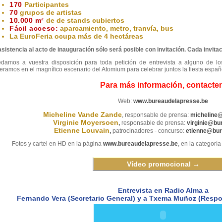
170
Participantes
70
grupos de artistas
10.000 m²
de de stands cubiertos
Fácil acceso:
aparcamiento, metro, tranvía, bus
La EuroFeria ocupa más de 4 hectáreas
asistencia al acto de inauguración sólo será posible con invitación. Cada invita
damos a vuestra disposición para toda petición de entrevista a alguno de l
eramos en el magnífico escenario del Atomium para celebrar juntos la fiesta españ
Para más información, contacte
Web:
www.bureaudelapresse.be
Micheline Vande Zande
, responsable de prensa:
micheline
Virginie Moyersoen
,
responsable de prensa:
virginie@bu
Etienne Louvain
,
patrocinadores - concurso:
etienne@bur
Fotos y cartel en HD en la página
www.bureaudelapresse.be
, en la categorí
Vídeo promocional →
Entrevista en Radio Alma a
Fernando Vera (Secretario General) y a Txema Muñoz (Resp