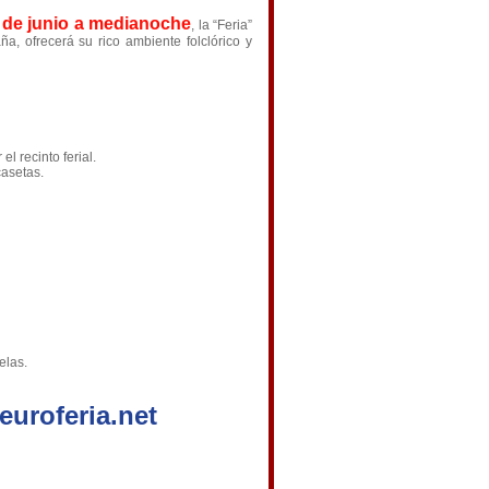
5 de junio a medianoche
, la “Feria”
, ofrecerá su rico ambiente folclórico y
 recinto ferial.
casetas.
elas.
uroferia.net