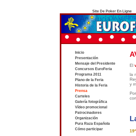
Site De Poker En Ligne
A
Inicio
Presentación
Mensaje del Presidente
El
Concursos EuroFeria
la 
Programa 2011
Rey
Plano de la Feria
y m
Historia de la Feria
Prensa
Por
Carteles
co
Galería fotográfica
Vídeo promocional
Patrocinadores
L
Organización
Pura Raza Española
Cómo participar
19ª