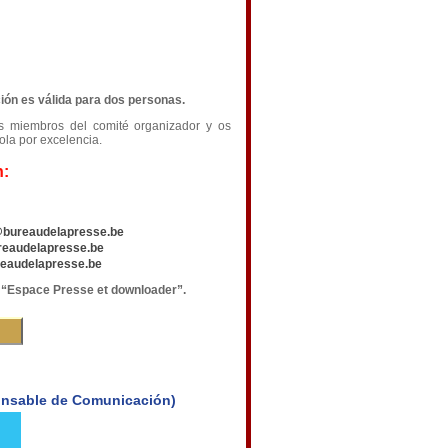
ción es válida para dos personas.
os miembros del comité organizador y os
ola por excelencia.
n:
@bureaudelapresse.be
reaudelapresse.be
eaudelapresse.be
a
“Espace Presse et downloader”.
onsable de Comunicación)