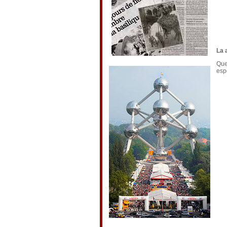
La 
Que
esp