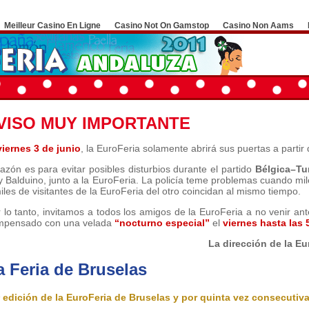
Meilleur Casino En Ligne
Casino Not On Gamstop
Casino Non Aams
VISO MUY IMPORTANTE
viernes 3 de junio
, la EuroFeria solamente abrirá sus puertas a partir
razón es para evitar posibles disturbios durante el partido
Bélgica–Tu
 Balduino, junto a la EuroFeria. La policía teme problemas cuando mile
iles de visitantes de la EuroFeria del otro coincidan al mismo tiempo.
 lo tanto, invitamos a todos los amigos de la EuroFeria a no venir an
mpensado con una velada
“nocturno especial”
el
viernes hasta las 
La dirección de la Eu
a Feria de Bruselas
 edición de la EuroFeria de Bruselas y por quinta vez consecutiv