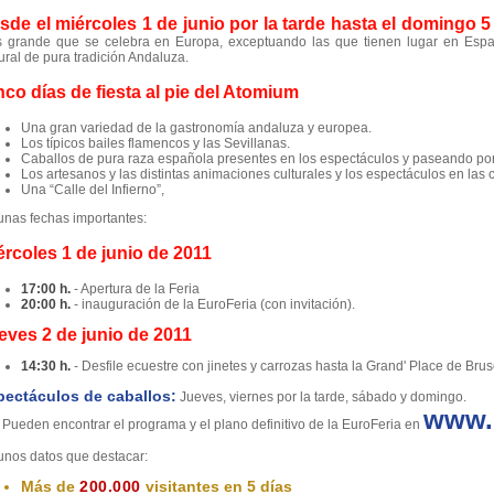
sde el miércoles 1 de junio por la tarde hasta el domingo 
 grande que se celebra en Europa, exceptuando las que tienen lugar en España
tural de pura tradición Andaluza.
nco días de fiesta al pie del Atomium
Una gran variedad de la gastronomía andaluza y europea.
Los típicos bailes flamencos y las Sevillanas.
Caballos de pura raza española presentes en los espectáculos y paseando por el
Los artesanos y las distintas animaciones culturales y los espectáculos en las 
Una “Calle del Infierno”,
unas fechas importantes:
ércoles 1 de junio de 2011
17:00 h.
- Apertura de la Feria
20:00 h.
- inauguración de la EuroFeria (con invitación).
eves 2 de junio de 2011
14:30 h.
- Desfile ecuestre con jinetes y carrozas hasta la Grand' Place de Brus
pectáculos de caballos:
Jueves, viernes por la tarde, sábado y domingo.
www.e
 Pueden encontrar el programa y el plano definitivo de la EuroFeria en
unos datos que destacar:
Más de
200.000
visitantes en 5 días