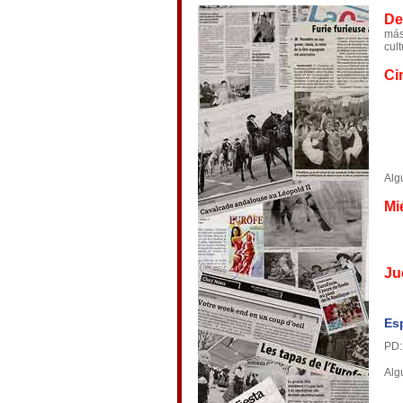
De
más
cul
Ci
Alg
Mi
Ju
Es
PD:
Alg