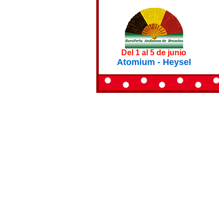
Del 1 al 5 de junio
Atomium - Heysel
© 2011 EuroFeria Andaluza a.s.b.l.